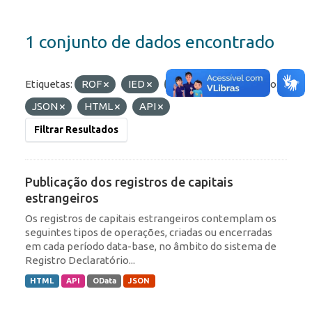
1 conjunto de dados encontrado
Etiquetas:
ROF
IED
Portfólio
Formatos:
JSON
HTML
API
Filtrar Resultados
Publicação dos registros de capitais
estrangeiros
Os registros de capitais estrangeiros contemplam os
seguintes tipos de operações, criadas ou encerradas
em cada período data-base, no âmbito do sistema de
Registro Declaratório...
HTML
API
OData
JSON