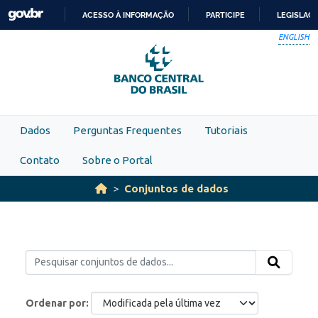
Skip to main content
ACESSO À INFORMAÇÃO
PARTICIPE
LEGISLAÇ
IR
ENGLISH
PARA
O
CONTEÚDO
Dados
Perguntas Frequentes
Tutoriais
Contato
Sobre o Portal
Conjuntos de dados
Ordenar por