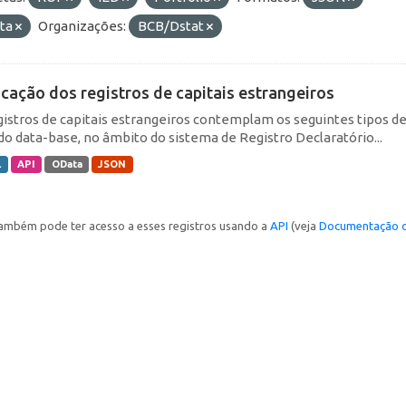
ta
Organizações:
BCB/Dstat
icação dos registros de capitais estrangeiros
gistros de capitais estrangeiros contemplam os seguintes tipos d
do data-base, no âmbito do sistema de Registro Declaratório...
L
API
OData
JSON
ambém pode ter acesso a esses registros usando a
API
(veja
Documentação d