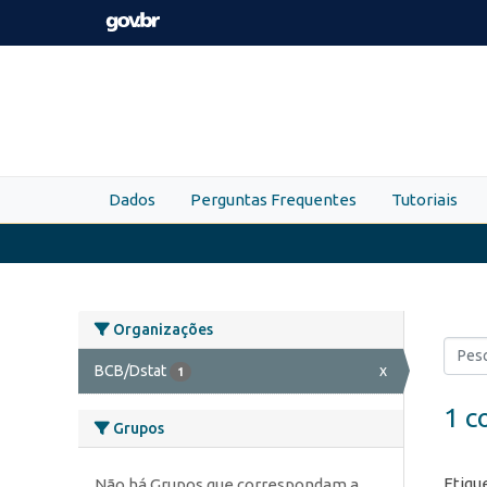
Skip to main content
Dados
Perguntas Frequentes
Tutoriais
Organizações
BCB/Dstat
x
1
1 c
Grupos
Etiqu
Não há Grupos que correspondam a