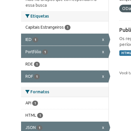
essa busca
ODa
Etiquetas
Capitais Estrangeiros
1
Publ
Os re
IED
x
1
perío
Portfólio
x
1
HTM
RDE
1
Você t
ROF
x
1
Formatos
API
1
HTML
1
JSON
x
1