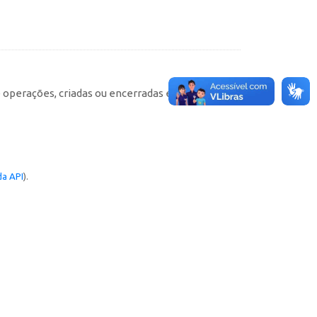
e operações, criadas ou encerradas em cada
a API
).