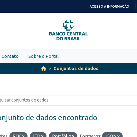
ACESSO À INFORMAÇÃO
IR
PARA
O
CONTEÚDO
Contato
Sobre o Portal
Conjuntos de dados
onjunto de dados encontrado
etas:
ROF
IED
Portfólio
Formatos:
JSON