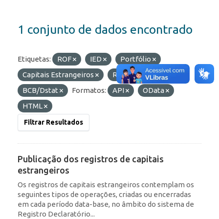
1 conjunto de dados encontrado
Etiquetas:
ROF
IED
Portfólio
Capitais Estrangeiros
RDE
Organizações:
BCB/Dstat
Formatos:
API
OData
HTML
Filtrar Resultados
Publicação dos registros de capitais
estrangeiros
Os registros de capitais estrangeiros contemplam os
seguintes tipos de operações, criadas ou encerradas
em cada período data-base, no âmbito do sistema de
Registro Declaratório...