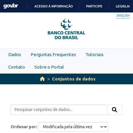
Skip to main content
ACESSO À INFORMAÇÃO
PARTICIPE
LEGISLAÇ
IR
ENGLISH
PARA
O
CONTEÚDO
Dados
Perguntas Frequentes
Tutoriais
Contato
Sobre o Portal
Conjuntos de dados
Ordenar por