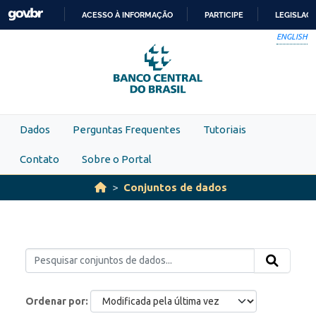
Skip to main content
ACESSO À INFORMAÇÃO
PARTICIPE
LEGISLAÇ
IR
ENGLISH
PARA
O
CONTEÚDO
Dados
Perguntas Frequentes
Tutoriais
Contato
Sobre o Portal
Conjuntos de dados
Ordenar por