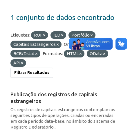
1 conjunto de dados encontrado
Etiquetas:
ROF
IED
Portfólio
Capitais Estrangeiros
Organizações:
BCB/Dstat
Formatos:
HTML
OData
API
Filtrar Resultados
Publicação dos registros de capitais
estrangeiros
Os registros de capitais estrangeiros contemplam os
seguintes tipos de operações, criadas ou encerradas
em cada período data-base, no âmbito do sistema de
Registro Declaratório...