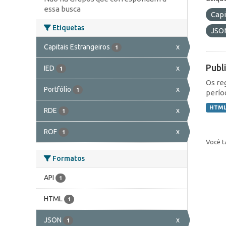
essa busca
Capi
Etiquetas
JSO
Capitais Estrangeiros
x
1
Publ
IED
x
1
Os re
Portfólio
x
1
perío
HTM
RDE
x
1
ROF
x
1
Você t
Formatos
API
1
HTML
1
JSON
x
1