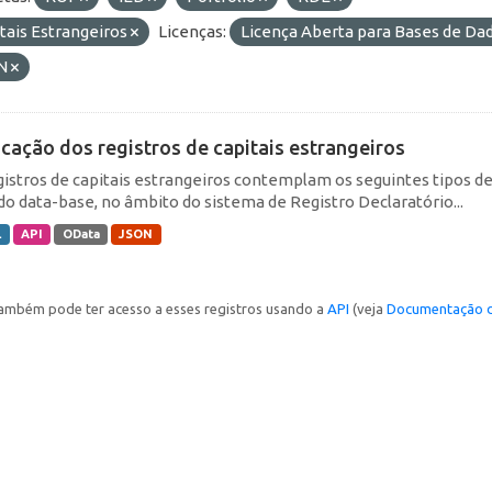
tais Estrangeiros
Licenças:
Licença Aberta para Bases de D
N
icação dos registros de capitais estrangeiros
gistros de capitais estrangeiros contemplam os seguintes tipos d
do data-base, no âmbito do sistema de Registro Declaratório...
L
API
OData
JSON
ambém pode ter acesso a esses registros usando a
API
(veja
Documentação d