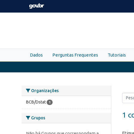
Skip to main content
Dados
Perguntas Frequentes
Tutoriais
Organizações
BCB/Dstat
1
1 c
Grupos
Etiqu
Não há Grupos que correspondam a