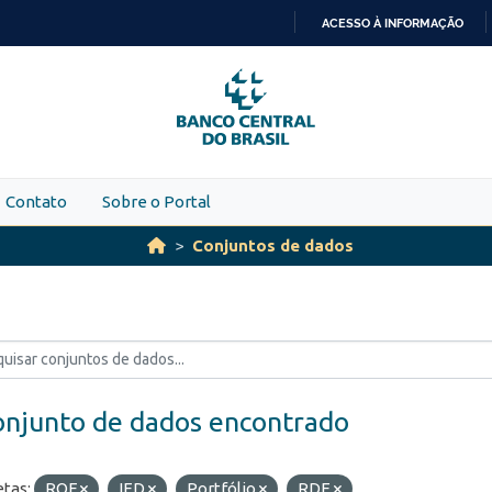
ACESSO À INFORMAÇÃO
IR
PARA
O
CONTEÚDO
Contato
Sobre o Portal
Conjuntos de dados
onjunto de dados encontrado
etas:
ROF
IED
Portfólio
RDE