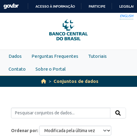
Skip to main content
ACESSO À INFORMAÇÃO
PARTICIPE
LEGISLAÇ
IR
ENGLISH
PARA
O
CONTEÚDO
Dados
Perguntas Frequentes
Tutoriais
Contato
Sobre o Portal
Conjuntos de dados
Ordenar por