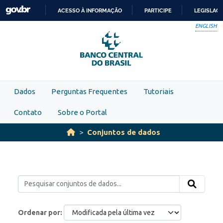
Skip to main content
ACESSO À INFORMAÇÃO
PARTICIPE
LEGISLAÇ
IR
ENGLISH
PARA
O
CONTEÚDO
Dados
Perguntas Frequentes
Tutoriais
Contato
Sobre o Portal
Conjuntos de dados
Ordenar por