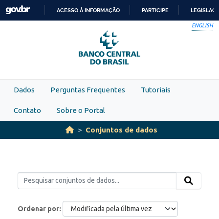
Skip to main content
ACESSO À INFORMAÇÃO
PARTICIPE
LEGISLAÇ
IR
ENGLISH
PARA
O
CONTEÚDO
Dados
Perguntas Frequentes
Tutoriais
Contato
Sobre o Portal
Conjuntos de dados
Ordenar por