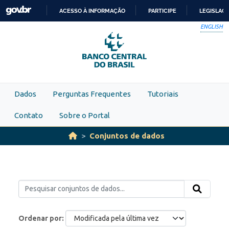
Skip to main content
ACESSO À INFORMAÇÃO
PARTICIPE
LEGISLAÇ
IR
ENGLISH
PARA
O
CONTEÚDO
Dados
Perguntas Frequentes
Tutoriais
Contato
Sobre o Portal
Conjuntos de dados
Ordenar por