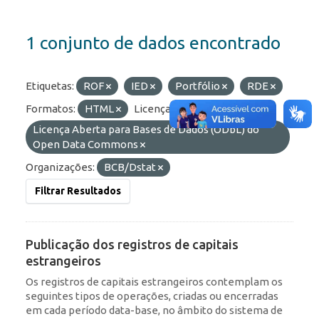
1 conjunto de dados encontrado
Etiquetas:
ROF
IED
Portfólio
RDE
Formatos:
HTML
Licenças:
Licença Aberta para Bases de Dados (ODbL) do
Open Data Commons
Organizações:
BCB/Dstat
Filtrar Resultados
Publicação dos registros de capitais
estrangeiros
Os registros de capitais estrangeiros contemplam os
seguintes tipos de operações, criadas ou encerradas
em cada período data-base, no âmbito do sistema de