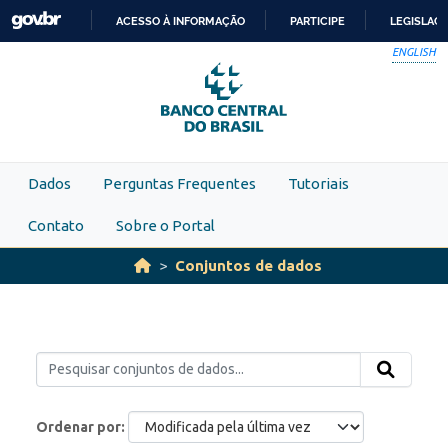
Skip to main content
ACESSO À INFORMAÇÃO
PARTICIPE
LEGISLAÇ
IR
ENGLISH
PARA
O
CONTEÚDO
Dados
Perguntas Frequentes
Tutoriais
Contato
Sobre o Portal
Conjuntos de dados
Ordenar por