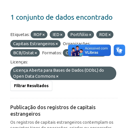
1 conjunto de dados encontrado
Etiquetas:
ROF
IED
Portfólio
RDE
Capitais Estrangeiros
Organizações:
BCB/Dstat
Formatos:
OData
HTML
Licenças:
Licença Aberta para Bases de Dados (ODbL) do
Open Data Commons
Filtrar Resultados
Publicação dos registros de capitais
estrangeiros
Os registros de capitais estrangeiros contemplam os
seguintes tipos de operações, criadas ou encerradas