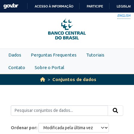
Skip to main content
ACESSO À INFORMAÇÃO
PARTICIPE
LEGISLAÇ
IR
ENGLISH
PARA
O
CONTEÚDO
Dados
Perguntas Frequentes
Tutoriais
Contato
Sobre o Portal
Conjuntos de dados
Ordenar por