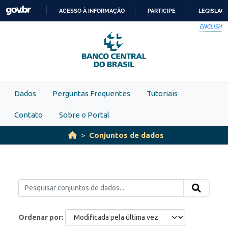
Skip to main content
ACESSO À INFORMAÇÃO
PARTICIPE
LEGISLAÇ
IR
ENGLISH
PARA
O
CONTEÚDO
Dados
Perguntas Frequentes
Tutoriais
Contato
Sobre o Portal
Conjuntos de dados
Ordenar por