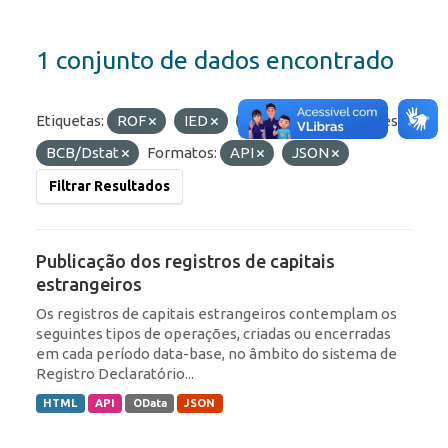
1 conjunto de dados encontrado
Etiquetas:
ROF
IED
RDE
Organizações:
BCB/Dstat
Formatos:
API
JSON
Filtrar Resultados
Publicação dos registros de capitais
estrangeiros
Os registros de capitais estrangeiros contemplam os
seguintes tipos de operações, criadas ou encerradas
em cada período data-base, no âmbito do sistema de
Registro Declaratório...
HTML
API
OData
JSON