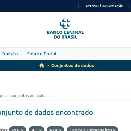
ACESSO À INFORMAÇÃO
IR
PARA
O
CONTEÚDO
Contato
Sobre o Portal
Conjuntos de dados
onjunto de dados encontrado
etas:
ROF
IED
RDE
Capitais Estrangeiros