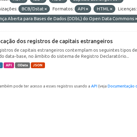
izações:
BCB/Dstat
Formatos:
API
HTML
Licenças:
ença Aberta para Bases de Dados (ODbL) do Open Data Commons
icação dos registros de capitais estrangeiros
gistros de capitais estrangeiros contemplam os seguintes tipos d
do data-base, no âmbito do sistema de Registro Declaratório...
L
API
OData
JSON
ambém pode ter acesso a esses registros usando a
API
(veja
Documentação d