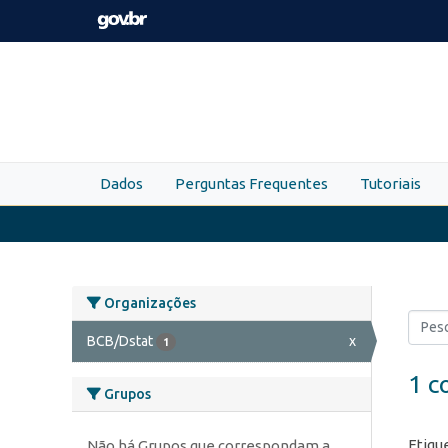
Skip to main content
Dados
Perguntas Frequentes
Tutoriais
Organizações
BCB/Dstat
x
1
1 c
Grupos
Etiqu
Não há Grupos que correspondam a