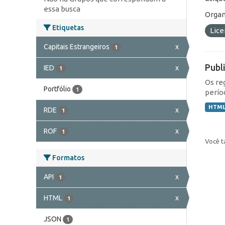
essa busca
Organ
Etiquetas
Lic
Capitais Estrangeiros
x
1
Publ
IED
x
1
Os re
Portfólio
1
perío
HTM
RDE
x
1
ROF
x
1
Você t
Formatos
API
x
1
HTML
x
1
JSON
1