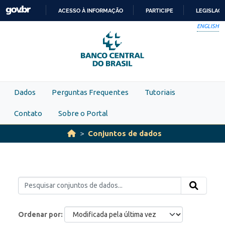
Skip to main content
ACESSO À INFORMAÇÃO
PARTICIPE
LEGISLAÇ
IR
ENGLISH
PARA
O
CONTEÚDO
Dados
Perguntas Frequentes
Tutoriais
Contato
Sobre o Portal
Conjuntos de dados
Ordenar por