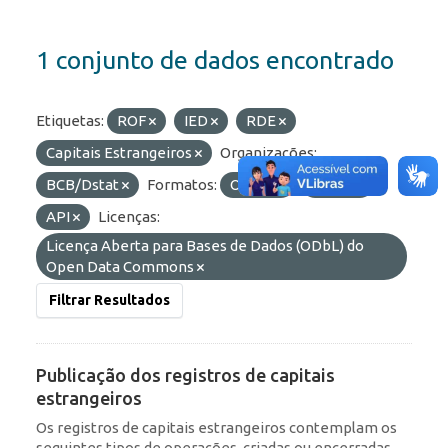
1 conjunto de dados encontrado
Etiquetas:
ROF
IED
RDE
Capitais Estrangeiros
Organizações:
BCB/Dstat
Formatos:
OData
HTML
API
Licenças:
Licença Aberta para Bases de Dados (ODbL) do
Open Data Commons
Filtrar Resultados
Publicação dos registros de capitais
estrangeiros
Os registros de capitais estrangeiros contemplam os
seguintes tipos de operações, criadas ou encerradas