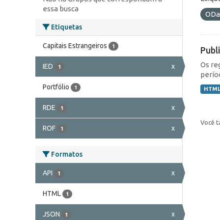
essa busca
ODa
Etiquetas
Capitais Estrangeiros
1
Publ
Os re
IED
x
1
perío
Portfólio
1
HTM
RDE
x
1
Você t
ROF
x
1
Formatos
API
x
1
HTML
1
JSON
x
1