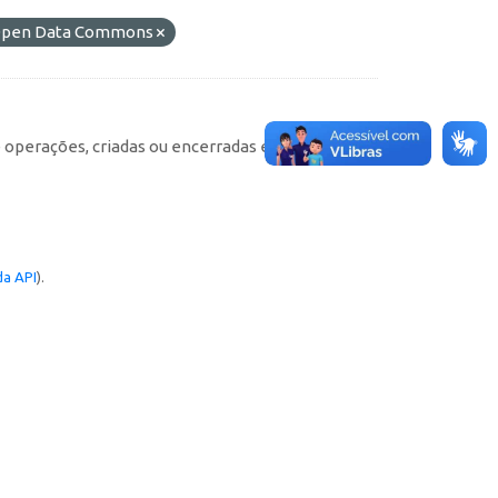
o Open Data Commons
e operações, criadas ou encerradas em cada
a API
).