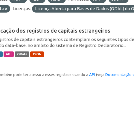
ta
Licenças:
Licença Aberta para Bases de Dados (ODbL) d
icação dos registros de capitais estrangeiros
gistros de capitais estrangeiros contemplam os seguintes tipos d
do data-base, no âmbito do sistema de Registro Declaratório...
L
API
OData
JSON
ambém pode ter acesso a esses registros usando a
API
(veja
Documentação d