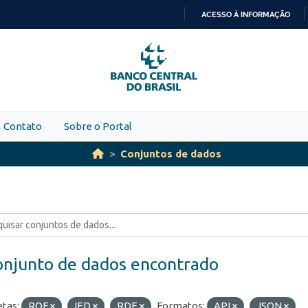
ACESSO À INFORMAÇÃO
IR
PARA
O
CONTEÚDO
Contato
Sobre o Portal
Conjuntos de dados
onjunto de dados encontrado
etas:
ROF
IED
RDE
Formatos:
API
JSON