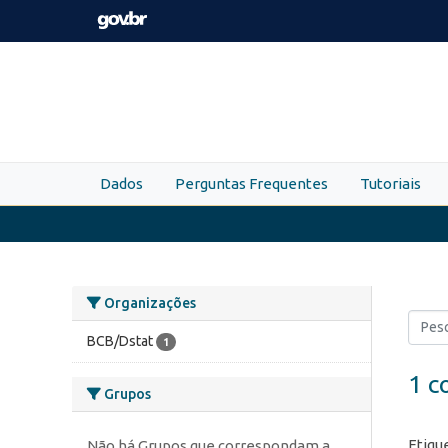
Skip to main content
Dados
Perguntas Frequentes
Tutoriais
Organizações
BCB/Dstat
1
1 c
Grupos
Etiqu
Não há Grupos que correspondam a