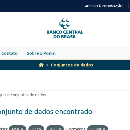
ACESSO À INFORMAÇÃO
IR
PARA
O
CONTEÚDO
Contato
Sobre o Portal
Conjuntos de dados
onjunto de dados encontrado
etas:
ROF
IED
RDE
Formatos:
HTML