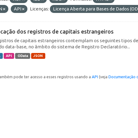
N
API
Licenças:
Licença Aberta para Bases de Dados (
icação dos registros de capitais estrangeiros
gistros de capitais estrangeiros contemplam os seguintes tipos d
do data-base, no âmbito do sistema de Registro Declaratório...
L
API
OData
JSON
ambém pode ter acesso a esses registros usando a
API
(veja
Documentação d