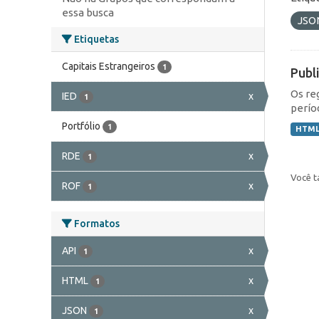
essa busca
JSO
Etiquetas
Capitais Estrangeiros
1
Publ
Os re
IED
x
1
perío
Portfólio
1
HTM
RDE
x
1
Você t
ROF
x
1
Formatos
API
x
1
HTML
x
1
JSON
x
1