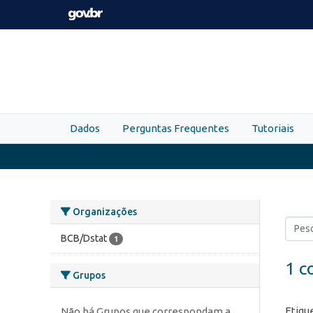
Skip to main content
Dados
Perguntas Frequentes
Tutoriais
Organizações
BCB/Dstat
1
1 c
Grupos
Etiqu
Não há Grupos que correspondam a