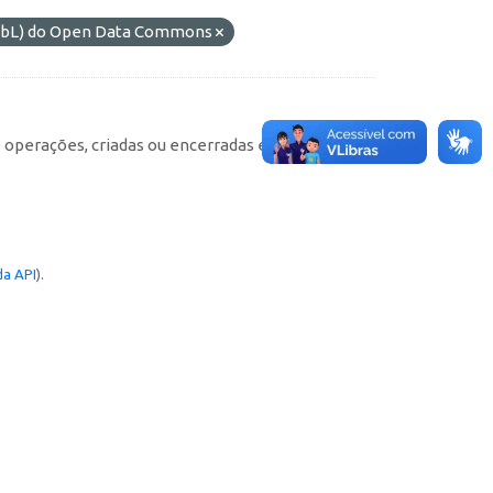
ODbL) do Open Data Commons
e operações, criadas ou encerradas em cada
a API
).