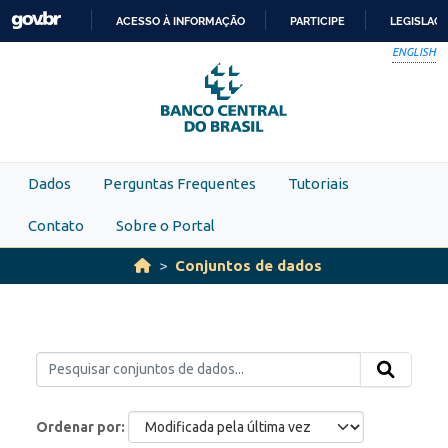
Skip to main content
ACESSO À INFORMAÇÃO
PARTICIPE
LEGISLAÇ
IR
ENGLISH
PARA
O
CONTEÚDO
Dados
Perguntas Frequentes
Tutoriais
Contato
Sobre o Portal
Conjuntos de dados
Ordenar por