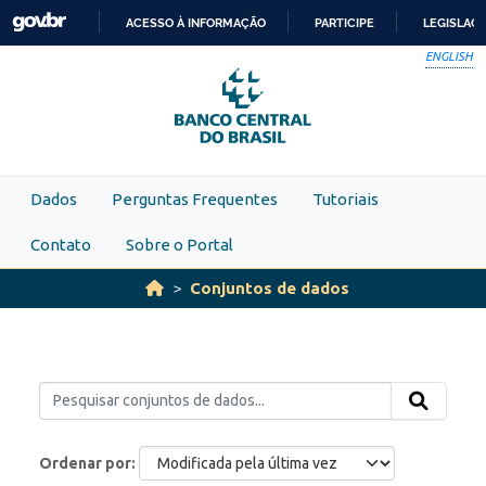
Skip to main content
ACESSO À INFORMAÇÃO
PARTICIPE
LEGISLAÇ
IR
ENGLISH
PARA
O
CONTEÚDO
Dados
Perguntas Frequentes
Tutoriais
Contato
Sobre o Portal
Conjuntos de dados
Ordenar por