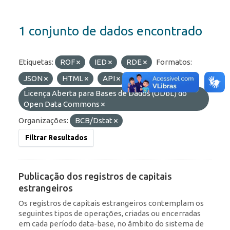
1 conjunto de dados encontrado
Etiquetas:
ROF
IED
RDE
Formatos:
JSON
HTML
API
Licenças:
Licença Aberta para Bases de Dados (ODbL) do
Open Data Commons
Organizações:
BCB/Dstat
Filtrar Resultados
Publicação dos registros de capitais
estrangeiros
Os registros de capitais estrangeiros contemplam os
seguintes tipos de operações, criadas ou encerradas
em cada período data-base, no âmbito do sistema de