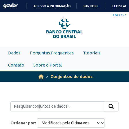
Skip to main content
ACESSO À INFORMAÇÃO
PARTICIPE
LEGISLAÇ
IR
ENGLISH
PARA
O
CONTEÚDO
Dados
Perguntas Frequentes
Tutoriais
Contato
Sobre o Portal
Conjuntos de dados
Ordenar por