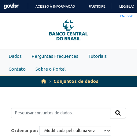
Skip to main content
ACESSO À INFORMAÇÃO
PARTICIPE
LEGISLAÇ
IR
ENGLISH
PARA
O
CONTEÚDO
Dados
Perguntas Frequentes
Tutoriais
Contato
Sobre o Portal
Conjuntos de dados
Ordenar por