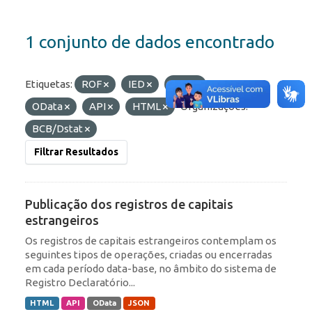
1 conjunto de dados encontrado
Etiquetas:
ROF
IED
RDE
Formatos:
OData
API
HTML
Organizações:
BCB/Dstat
Filtrar Resultados
Publicação dos registros de capitais
estrangeiros
Os registros de capitais estrangeiros contemplam os
seguintes tipos de operações, criadas ou encerradas
em cada período data-base, no âmbito do sistema de
Registro Declaratório...
HTML
API
OData
JSON