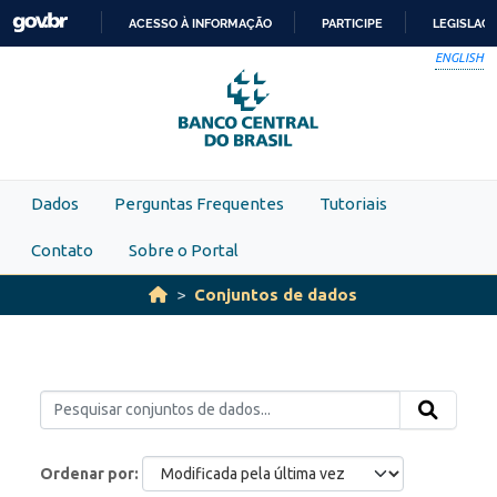
Skip to main content
ACESSO À INFORMAÇÃO
PARTICIPE
LEGISLAÇ
IR
ENGLISH
PARA
O
CONTEÚDO
Dados
Perguntas Frequentes
Tutoriais
Contato
Sobre o Portal
Conjuntos de dados
Ordenar por