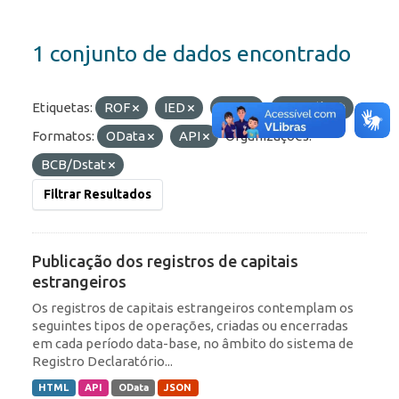
1 conjunto de dados encontrado
Etiquetas:
ROF
IED
RDE
Portfólio
Formatos:
OData
API
Organizações:
BCB/Dstat
Filtrar Resultados
Publicação dos registros de capitais
estrangeiros
Os registros de capitais estrangeiros contemplam os
seguintes tipos de operações, criadas ou encerradas
em cada período data-base, no âmbito do sistema de
Registro Declaratório...
HTML
API
OData
JSON