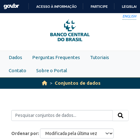
Skip to main content
ACESSO À INFORMAÇÃO
PARTICIPE
LEGISLAÇ
IR
ENGLISH
PARA
O
CONTEÚDO
Dados
Perguntas Frequentes
Tutoriais
Contato
Sobre o Portal
Conjuntos de dados
Ordenar por