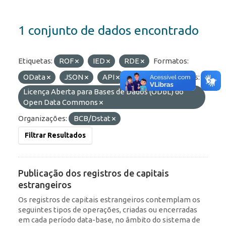
1 conjunto de dados encontrado
Etiquetas:
ROF
IED
RDE
Formatos:
OData
JSON
API
HTML
Licenças:
Licença Aberta para Bases de Dados (ODbL) do
Open Data Commons
Organizações:
BCB/Dstat
Filtrar Resultados
Publicação dos registros de capitais
estrangeiros
Os registros de capitais estrangeiros contemplam os
seguintes tipos de operações, criadas ou encerradas
em cada período data-base, no âmbito do sistema de