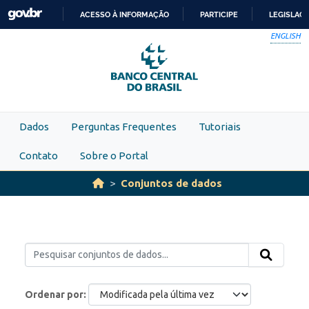
Skip to main content
ACESSO À INFORMAÇÃO
PARTICIPE
LEGISLAÇ
IR
ENGLISH
PARA
O
CONTEÚDO
Dados
Perguntas Frequentes
Tutoriais
Contato
Sobre o Portal
Conjuntos de dados
Ordenar por