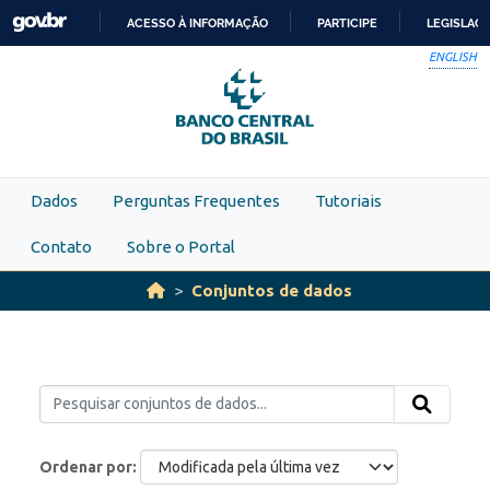
Skip to main content
ACESSO À INFORMAÇÃO
PARTICIPE
LEGISLAÇ
IR
ENGLISH
PARA
O
CONTEÚDO
Dados
Perguntas Frequentes
Tutoriais
Contato
Sobre o Portal
Conjuntos de dados
Ordenar por