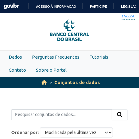
Skip to main content
ACESSO À INFORMAÇÃO
PARTICIPE
LEGISLAÇ
IR
ENGLISH
PARA
O
CONTEÚDO
Dados
Perguntas Frequentes
Tutoriais
Contato
Sobre o Portal
Conjuntos de dados
Ordenar por