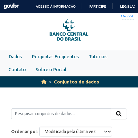
Skip to main content
ACESSO À INFORMAÇÃO
PARTICIPE
LEGISLAÇ
IR
ENGLISH
PARA
O
CONTEÚDO
Dados
Perguntas Frequentes
Tutoriais
Contato
Sobre o Portal
Conjuntos de dados
Ordenar por