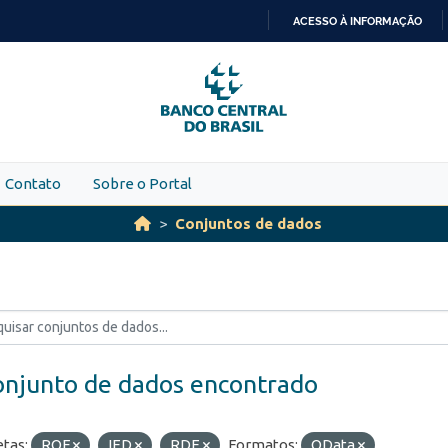
ACESSO À INFORMAÇÃO
IR
PARA
O
CONTEÚDO
Contato
Sobre o Portal
Conjuntos de dados
onjunto de dados encontrado
etas:
ROF
IED
RDE
Formatos:
OData