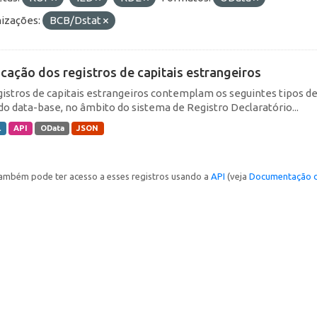
izações:
BCB/Dstat
icação dos registros de capitais estrangeiros
gistros de capitais estrangeiros contemplam os seguintes tipos d
do data-base, no âmbito do sistema de Registro Declaratório...
L
API
OData
JSON
ambém pode ter acesso a esses registros usando a
API
(veja
Documentação d