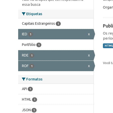
essa busca
Organ
Etiquetas
Capitais Estrangeiros
1
Publ
Os re
IED
x
1
perío
Portfólio
1
HTM
RDE
x
1
Você t
ROF
x
1
Formatos
API
1
HTML
1
JSON
1