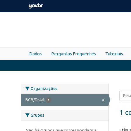
Skip to main content
Dados
Perguntas Frequentes
Tutoriais
Organizações
BCB/Dstat
x
1
1 c
Grupos
Etiqu
Não há Grupos que correspondam a