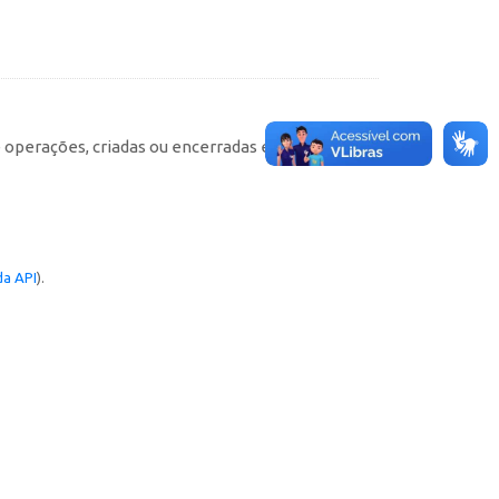
e operações, criadas ou encerradas em cada
a API
).