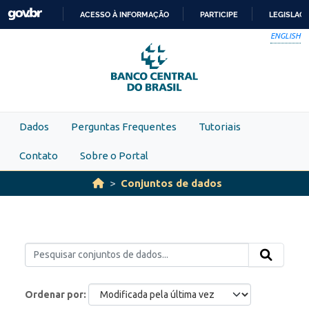
Skip to main content
ACESSO À INFORMAÇÃO
PARTICIPE
LEGISLAÇ
IR
ENGLISH
PARA
O
CONTEÚDO
Dados
Perguntas Frequentes
Tutoriais
Contato
Sobre o Portal
Conjuntos de dados
Ordenar por