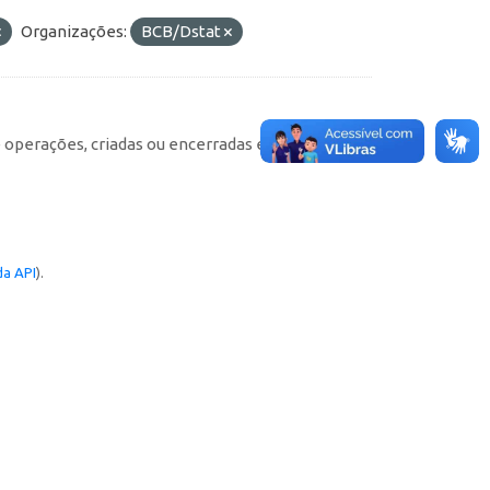
Organizações:
BCB/Dstat
e operações, criadas ou encerradas em cada
a API
).