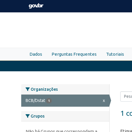
Skip to main content
Dados
Perguntas Frequentes
Tutoriais
Organizações
BCB/Dstat
x
1
1 c
Grupos
Etiqu
Não há Grupos que correspondam a