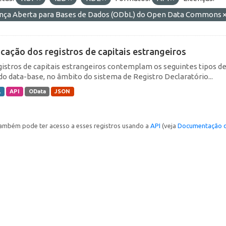
ença Aberta para Bases de Dados (ODbL) do Open Data Commons
icação dos registros de capitais estrangeiros
gistros de capitais estrangeiros contemplam os seguintes tipos d
do data-base, no âmbito do sistema de Registro Declaratório...
L
API
OData
JSON
ambém pode ter acesso a esses registros usando a
API
(veja
Documentação d