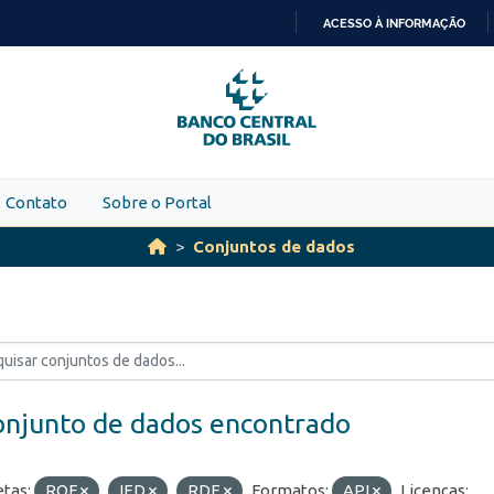
ACESSO À INFORMAÇÃO
IR
PARA
O
CONTEÚDO
Contato
Sobre o Portal
Conjuntos de dados
onjunto de dados encontrado
etas:
ROF
IED
RDE
Formatos:
API
Licenças: