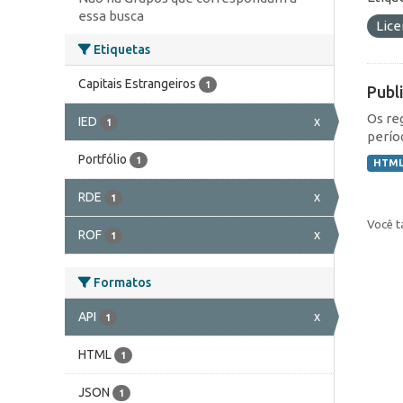
essa busca
Lic
Etiquetas
Capitais Estrangeiros
1
Publ
Os re
IED
x
1
perío
Portfólio
1
HTM
RDE
x
1
Você t
ROF
x
1
Formatos
API
x
1
HTML
1
JSON
1