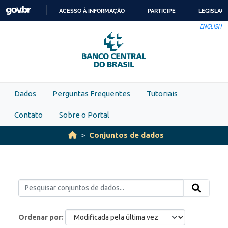
Skip to main content
ACESSO À INFORMAÇÃO
PARTICIPE
LEGISLAÇ
IR
ENGLISH
PARA
O
CONTEÚDO
Dados
Perguntas Frequentes
Tutoriais
Contato
Sobre o Portal
Conjuntos de dados
Ordenar por