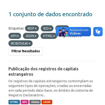
1 conjunto de dados encontrado
Etiquetas:
ROF
IED
RDE
Formatos:
API
JSON
HTML
Organizações:
BCB/Dstat
Filtrar Resultados
Publicação dos registros de capitais
estrangeiros
Os registros de capitais estrangeiros contemplam os
seguintes tipos de operações, criadas ou encerradas
em cada período data-base, no âmbito do sistema de
Registro Declaratório...
HTML
API
OData
JSON