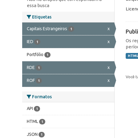
essa busca
Licen
Etiquetas
Capitais Estrangeiros
x
1
Publ
Os re
IED
x
1
perío
Portfólio
1
HTM
RDE
x
1
Você t
ROF
x
1
Formatos
API
1
HTML
1
JSON
1