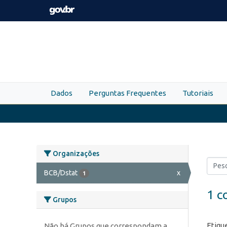
Skip to main content
Dados
Perguntas Frequentes
Tutoriais
Organizações
BCB/Dstat
x
1
1 c
Grupos
Etiqu
Não há Grupos que correspondam a