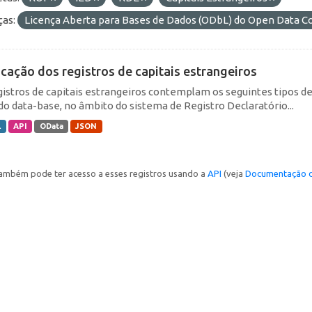
ças:
Licença Aberta para Bases de Dados (ODbL) do Open Data
icação dos registros de capitais estrangeiros
gistros de capitais estrangeiros contemplam os seguintes tipos d
do data-base, no âmbito do sistema de Registro Declaratório...
L
API
OData
JSON
ambém pode ter acesso a esses registros usando a
API
(veja
Documentação d