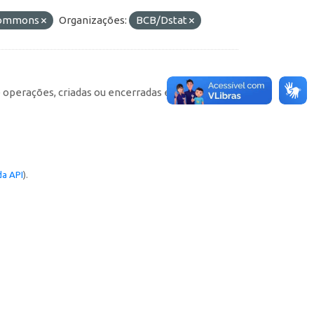
 Commons
Organizações:
BCB/Dstat
e operações, criadas ou encerradas em cada
a API
).