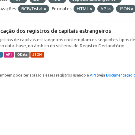
izações:
BCB/Dstat
Formatos:
HTML
API
JSON
icação dos registros de capitais estrangeiros
gistros de capitais estrangeiros contemplam os seguintes tipos d
do data-base, no âmbito do sistema de Registro Declaratório...
L
API
OData
JSON
ambém pode ter acesso a esses registros usando a
API
(veja
Documentação d