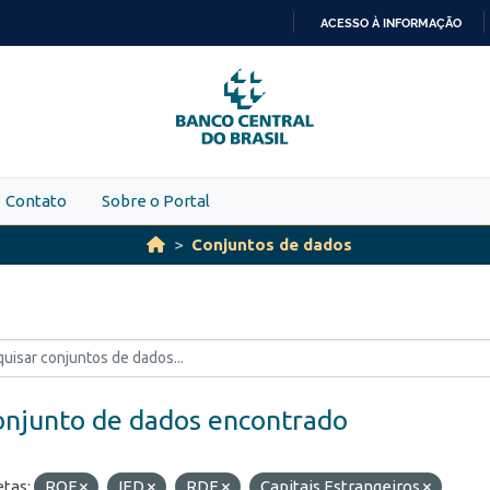
ACESSO À INFORMAÇÃO
IR
PARA
O
CONTEÚDO
Contato
Sobre o Portal
Conjuntos de dados
onjunto de dados encontrado
etas:
ROF
IED
RDE
Capitais Estrangeiros