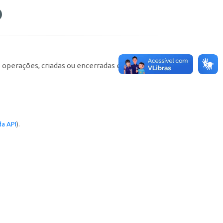
e operações, criadas ou encerradas em cada
a API
).