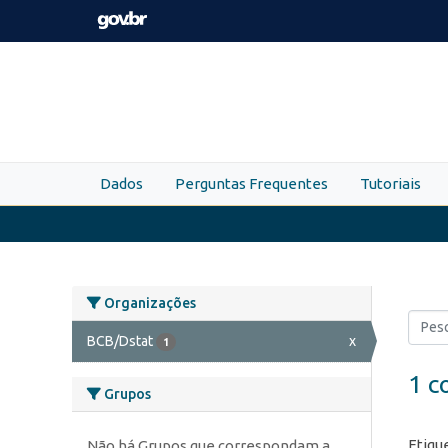
Skip to main content
Dados
Perguntas Frequentes
Tutoriais
Organizações
BCB/Dstat
x
1
1 c
Grupos
Etiqu
Não há Grupos que correspondam a