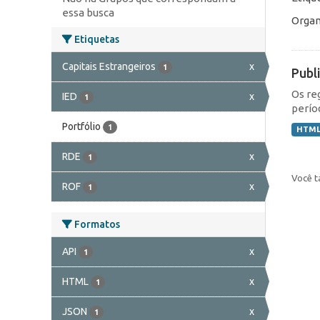
essa busca
Organ
Etiquetas
Capitais Estrangeiros
x
1
Publ
Os re
IED
x
1
perío
Portfólio
1
HTM
RDE
x
1
Você t
ROF
x
1
Formatos
API
x
1
HTML
x
1
JSON
x
1