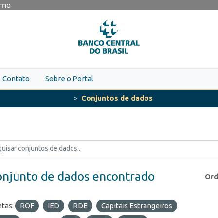
erno
Contato
Sobre o Portal
Conjuntos de dados
onjunto de dados encontrado
Ord
etas:
ROF
IED
RDE
Capitais Estrangeiros