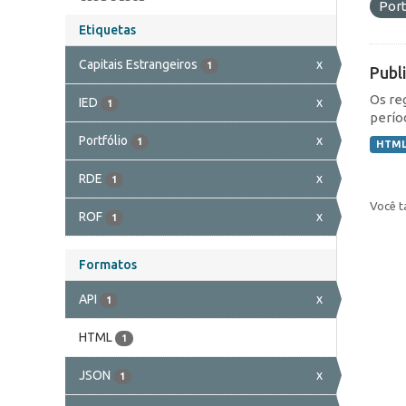
Port
Etiquetas
Capitais Estrangeiros
x
1
Publ
Os re
IED
x
1
perío
Portfólio
x
1
HTM
RDE
x
1
Você t
ROF
x
1
Formatos
API
x
1
HTML
1
JSON
x
1