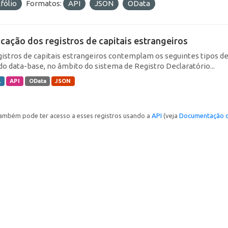
fólio
Formatos:
API
JSON
OData
icação dos registros de capitais estrangeiros
gistros de capitais estrangeiros contemplam os seguintes tipos d
do data-base, no âmbito do sistema de Registro Declaratório...
L
API
OData
JSON
ambém pode ter acesso a esses registros usando a
API
(veja
Documentação d