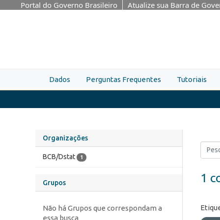
Skip to main content
Portal do Governo Brasileiro
Atualize sua Barra de Gov
Dados
Perguntas Frequentes
Tutoriais
Organizações
BCB/Dstat
1
1 c
Grupos
Etiqu
Não há Grupos que correspondam a
essa busca