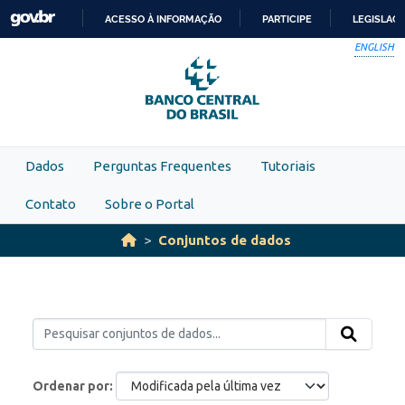
Skip to main content
ACESSO À INFORMAÇÃO
PARTICIPE
LEGISLAÇ
IR
ENGLISH
PARA
O
CONTEÚDO
Dados
Perguntas Frequentes
Tutoriais
Contato
Sobre o Portal
Conjuntos de dados
Ordenar por