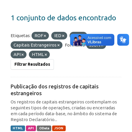
1 conjunto de dados encontrado
Etiquetas:
ROF
IED
RDE
Capitais Estrangeiros
Formatos:
JSON
API
HTML
Filtrar Resultados
Publicação dos registros de capitais
estrangeiros
Os registros de capitais estrangeiros contemplam os
seguintes tipos de operações, criadas ou encerradas
em cada período data-base, no âmbito do sistema de
Registro Declaratório...
HTML
API
OData
JSON