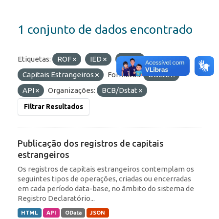
1 conjunto de dados encontrado
Etiquetas:
ROF
IED
RDE
Capitais Estrangeiros
Formatos:
OData
API
Organizações:
BCB/Dstat
Filtrar Resultados
Publicação dos registros de capitais
estrangeiros
Os registros de capitais estrangeiros contemplam os
seguintes tipos de operações, criadas ou encerradas
em cada período data-base, no âmbito do sistema de
Registro Declaratório...
HTML
API
OData
JSON