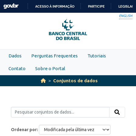
Skip to main content
ACESSO À INFORMAÇÃO
PARTICIPE
LEGISLAÇ
IR
ENGLISH
PARA
O
CONTEÚDO
Dados
Perguntas Frequentes
Tutoriais
Contato
Sobre o Portal
Conjuntos de dados
Ordenar por