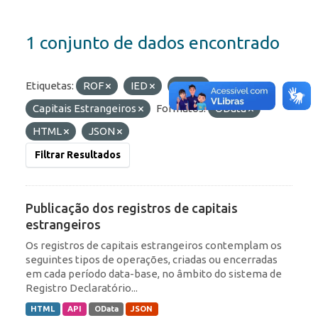
1 conjunto de dados encontrado
Etiquetas:
ROF
IED
RDE
Capitais Estrangeiros
Formatos:
OData
HTML
JSON
Filtrar Resultados
Publicação dos registros de capitais
estrangeiros
Os registros de capitais estrangeiros contemplam os
seguintes tipos de operações, criadas ou encerradas
em cada período data-base, no âmbito do sistema de
Registro Declaratório...
HTML
API
OData
JSON