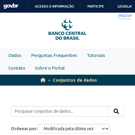
Skip to main content
ACESSO À INFORMAÇÃO
PARTICIPE
LEGISLAÇ
IR
ENGLISH
PARA
O
CONTEÚDO
Dados
Perguntas Frequentes
Tutoriais
Contato
Sobre o Portal
Conjuntos de dados
Ordenar por