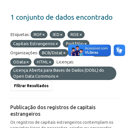
1 conjunto de dados encontrado
Etiquetas:
ROF
IED
RDE
Capitais Estrangeiros
Portfólio
Organizações:
BCB/Dstat
Formatos:
JSON
OData
HTML
Licenças:
Licença Aberta para Bases de Dados (ODbL) do
Open Data Commons
Filtrar Resultados
Publicação dos registros de capitais
estrangeiros
Os registros de capitais estrangeiros contemplam os
seguintes tipos de operações, criadas ou encerradas