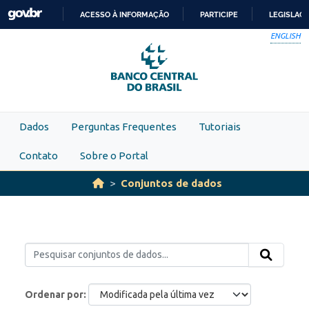
Skip to main content
ACESSO À INFORMAÇÃO
PARTICIPE
LEGISLAÇ
IR
ENGLISH
PARA
O
CONTEÚDO
Dados
Perguntas Frequentes
Tutoriais
Contato
Sobre o Portal
Conjuntos de dados
Ordenar por