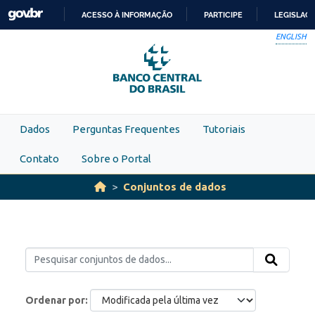
Skip to main content
ACESSO À INFORMAÇÃO
PARTICIPE
LEGISLAÇ
IR
ENGLISH
PARA
O
CONTEÚDO
Dados
Perguntas Frequentes
Tutoriais
Contato
Sobre o Portal
Conjuntos de dados
Ordenar por