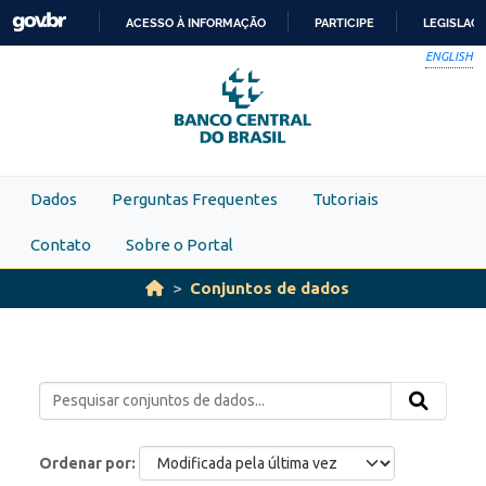
Skip to main content
ACESSO À INFORMAÇÃO
PARTICIPE
LEGISLAÇ
IR
ENGLISH
PARA
O
CONTEÚDO
Dados
Perguntas Frequentes
Tutoriais
Contato
Sobre o Portal
Conjuntos de dados
Ordenar por