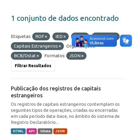
1 conjunto de dados encontrado
Etiquetas:
ROF
IED
RDE
Portfólio
Capitais Estrangeiros
Organizações:
BCB/Dstat
Formatos:
JSON
Filtrar Resultados
Publicação dos registros de capitais
estrangeiros
Os registros de capitais estrangeiros contemplam os
seguintes tipos de operações, criadas ou encerradas
em cada período data-base, no âmbito do sistema de
Registro Declaratório...
HTML
API
OData
JSON