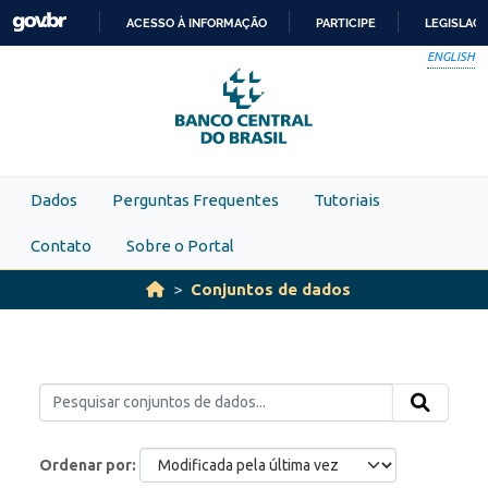
Skip to main content
ACESSO À INFORMAÇÃO
PARTICIPE
LEGISLAÇ
IR
ENGLISH
PARA
O
CONTEÚDO
Dados
Perguntas Frequentes
Tutoriais
Contato
Sobre o Portal
Conjuntos de dados
Ordenar por