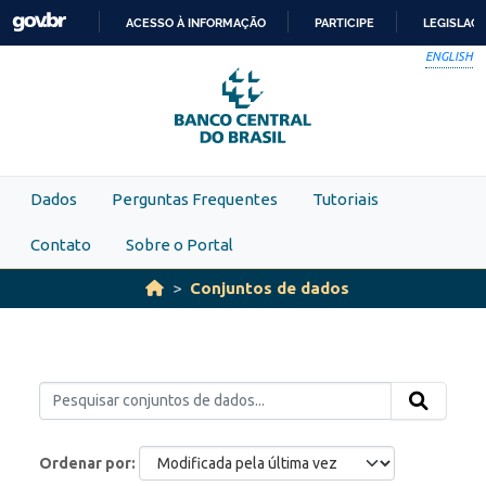
Skip to main content
ACESSO À INFORMAÇÃO
PARTICIPE
LEGISLAÇ
IR
ENGLISH
PARA
O
CONTEÚDO
Dados
Perguntas Frequentes
Tutoriais
Contato
Sobre o Portal
Conjuntos de dados
Ordenar por