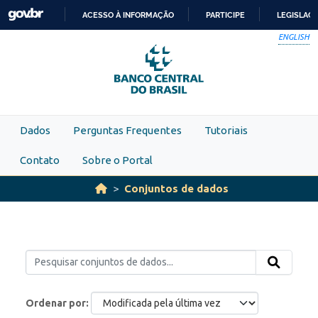
Skip to main content
ACESSO À INFORMAÇÃO
PARTICIPE
LEGISLAÇ
IR
ENGLISH
PARA
O
CONTEÚDO
Dados
Perguntas Frequentes
Tutoriais
Contato
Sobre o Portal
Conjuntos de dados
Ordenar por