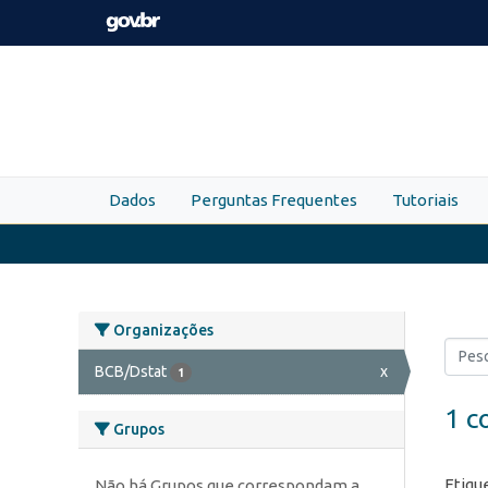
Skip to main content
Dados
Perguntas Frequentes
Tutoriais
Organizações
BCB/Dstat
x
1
1 c
Grupos
Etiqu
Não há Grupos que correspondam a