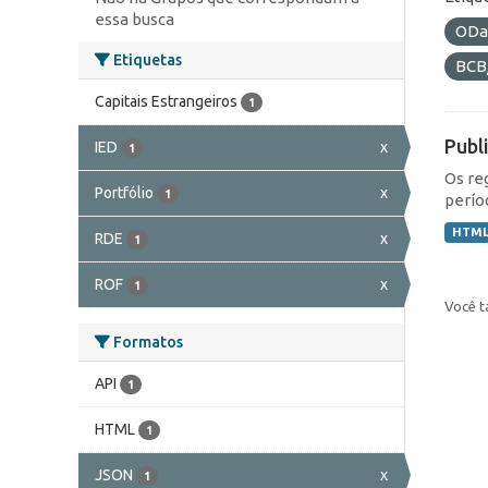
essa busca
ODa
Etiquetas
BCB
Capitais Estrangeiros
1
Publ
IED
x
1
Os re
Portfólio
x
1
perío
HTM
RDE
x
1
ROF
x
1
Você t
Formatos
API
1
HTML
1
JSON
x
1