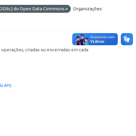
s (ODbL) do Open Data Commons
Organizações:
e operações, criadas ou encerradas em cada
a API
).