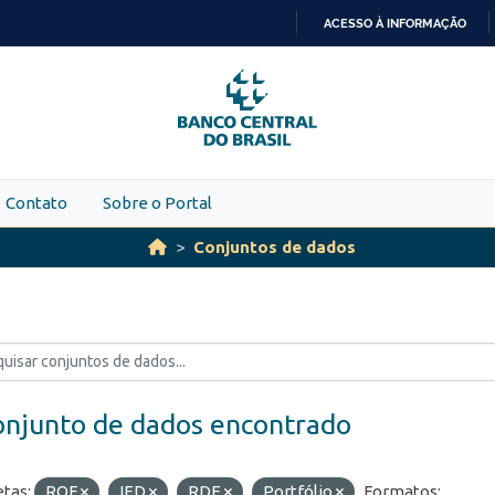
ACESSO À INFORMAÇÃO
IR
PARA
O
CONTEÚDO
Contato
Sobre o Portal
Conjuntos de dados
onjunto de dados encontrado
etas:
ROF
IED
RDE
Portfólio
Formatos: