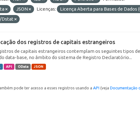
ta
JSON
Licenças:
Licença Aberta para Bases de Dado
/Dstat
icação dos registros de capitais estrangeiros
gistros de capitais estrangeiros contemplam os seguintes tipos d
do data-base, no âmbito do sistema de Registro Declaratório...
L
API
OData
JSON
ambém pode ter acesso a esses registros usando a
API
(veja
Documentação d