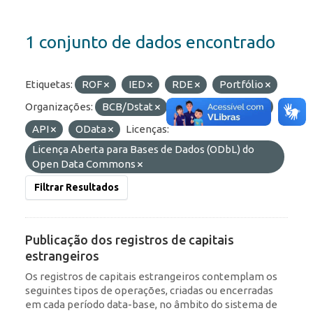
1 conjunto de dados encontrado
Etiquetas:
ROF
IED
RDE
Portfólio
Organizações:
BCB/Dstat
Formatos:
HTML
API
OData
Licenças:
Licença Aberta para Bases de Dados (ODbL) do
Open Data Commons
Filtrar Resultados
Publicação dos registros de capitais
estrangeiros
Os registros de capitais estrangeiros contemplam os
seguintes tipos de operações, criadas ou encerradas
em cada período data-base, no âmbito do sistema de