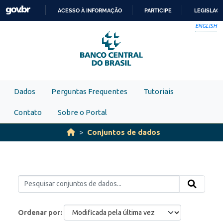
Skip to main content
ACESSO À INFORMAÇÃO
PARTICIPE
LEGISLAÇ
IR
ENGLISH
PARA
O
CONTEÚDO
Dados
Perguntas Frequentes
Tutoriais
Contato
Sobre o Portal
Conjuntos de dados
Ordenar por