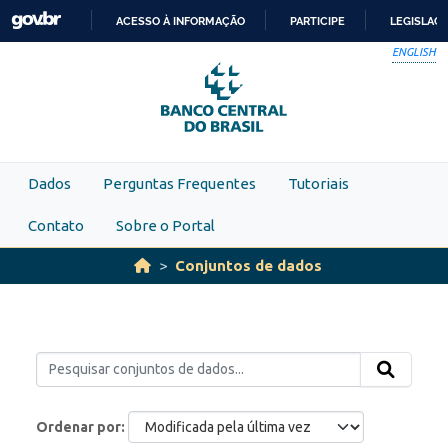
Skip to main content
ACESSO À INFORMAÇÃO
PARTICIPE
LEGISLAÇ
IR
ENGLISH
PARA
O
CONTEÚDO
Dados
Perguntas Frequentes
Tutoriais
Contato
Sobre o Portal
Conjuntos de dados
Ordenar por