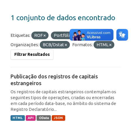
1 conjunto de dados encontrado
Etiquetas:
ROF
Portfólio
RDE
Organizações:
BCB/Dstat
Formatos:
HTML
Filtrar Resultados
Publicação dos registros de capitais
estrangeiros
Os registros de capitais estrangeiros contemplam os
seguintes tipos de operações, criadas ou encerradas
em cada período data-base, no âmbito do sistema de
Registro Declaratório...
HTML
API
OData
JSON