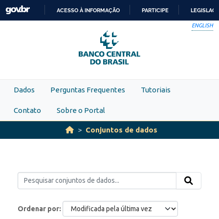
Skip to main content
ACESSO À INFORMAÇÃO
PARTICIPE
LEGISLAÇ
IR
ENGLISH
PARA
O
CONTEÚDO
Dados
Perguntas Frequentes
Tutoriais
Contato
Sobre o Portal
Conjuntos de dados
Ordenar por