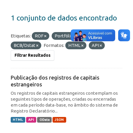
1 conjunto de dados encontrado
Etiquetas:
ROF
Portfólio
Organizações:
BCB/Dstat
Formatos:
HTML
API
Filtrar Resultados
Publicação dos registros de capitais
estrangeiros
Os registros de capitais estrangeiros contemplam os
seguintes tipos de operações, criadas ou encerradas
em cada período data-base, no âmbito do sistema de
Registro Declaratório...
HTML
API
OData
JSON