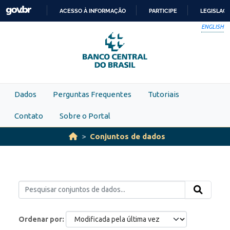
Skip to main content
ACESSO À INFORMAÇÃO
PARTICIPE
LEGISLAÇ
IR
ENGLISH
PARA
O
CONTEÚDO
Dados
Perguntas Frequentes
Tutoriais
Contato
Sobre o Portal
Conjuntos de dados
Ordenar por