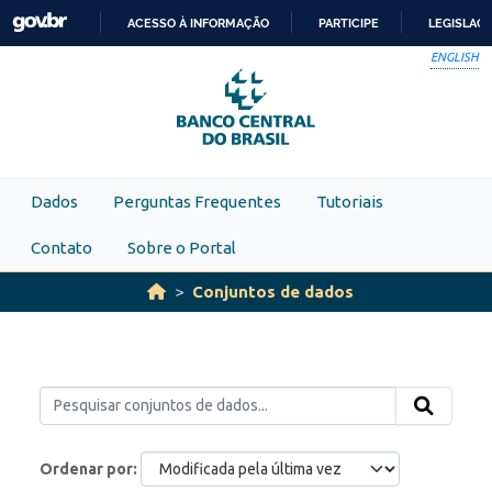
Skip to main content
ACESSO À INFORMAÇÃO
PARTICIPE
LEGISLAÇ
IR
ENGLISH
PARA
O
CONTEÚDO
Dados
Perguntas Frequentes
Tutoriais
Contato
Sobre o Portal
Conjuntos de dados
Ordenar por