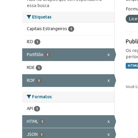
essa busca
Forma
Etiquetas
Lic
Capitais Estrangeiros
1
Publ
IED
1
Os re
Portfólio
x
1
perío
HTM
RDE
1
ROF
x
1
Você t
Formatos
API
1
HTML
x
1
JSON
x
1