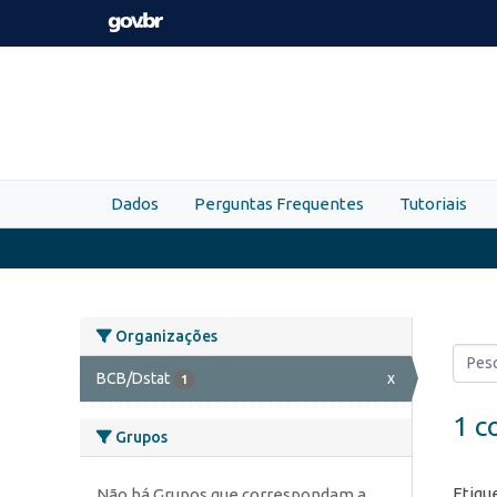
Skip to main content
Dados
Perguntas Frequentes
Tutoriais
Organizações
BCB/Dstat
x
1
1 c
Grupos
Etiqu
Não há Grupos que correspondam a