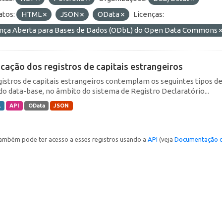
tos:
HTML
JSON
OData
Licenças:
ença Aberta para Bases de Dados (ODbL) do Open Data Commons
icação dos registros de capitais estrangeiros
gistros de capitais estrangeiros contemplam os seguintes tipos d
do data-base, no âmbito do sistema de Registro Declaratório...
L
API
OData
JSON
ambém pode ter acesso a esses registros usando a
API
(veja
Documentação d