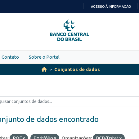
ACESSO À INFORMAÇÃO
IR
PARA
O
CONTEÚDO
Contato
Sobre o Portal
Conjuntos de dados
onjunto de dados encontrado
etas:
ROF
Portfólio
Organizações:
BCB/Dstat