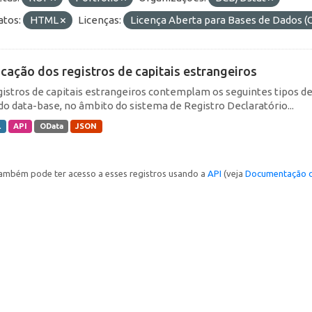
tos:
HTML
Licenças:
Licença Aberta para Bases de Dados
icação dos registros de capitais estrangeiros
gistros de capitais estrangeiros contemplam os seguintes tipos d
do data-base, no âmbito do sistema de Registro Declaratório...
L
API
OData
JSON
ambém pode ter acesso a esses registros usando a
API
(veja
Documentação d