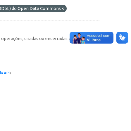
 (ODbL) do Open Data Commons
e operações, criadas ou encerradas em cada
a API
).