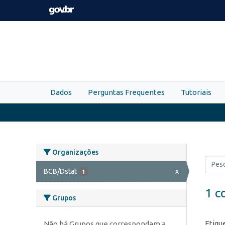
Skip to main content
Dados
Perguntas Frequentes
Tutoriais
Organizações
BCB/Dstat
x
1
1 c
Grupos
Etiqu
Não há Grupos que correspondam a