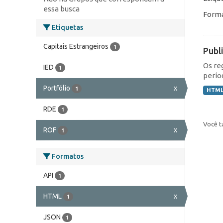
essa busca
Forma
Etiquetas
Capitais Estrangeiros
1
Publ
Os re
IED
1
perío
Portfólio
x
1
HTM
RDE
1
Você t
ROF
x
1
Formatos
API
1
HTML
x
1
JSON
1