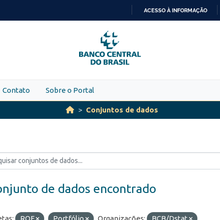
ACESSO À INFORMAÇÃO
IR
PARA
O
CONTEÚDO
Contato
Sobre o Portal
Conjuntos de dados
onjunto de dados encontrado
etas:
ROF
Portfólio
Organizações:
BCB/Dstat